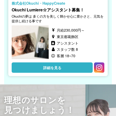
株式会社Okuchi・HappyCreate
Okuchi Lumiere☆アシスタント募集！
Okuchiの夢は 多くの方を美しく輝かせ心に豊かさと、元気を
提供し続ける事です
月給230,000円～
東京都葛飾区
アシスタント
スタッフ数 8
客層 18~70
詳細を見る
理想のサロンを
見つけましょう！