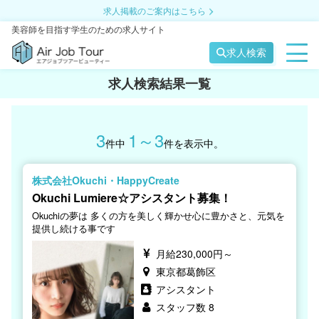
求人掲載のご案内はこちら
美容師を目指す学生のための求人サイト
求人検索
求人検索結果一覧
3
1～3
件中
件を表示中。
株式会社Okuchi・HappyCreate
Okuchi Lumiere☆アシスタント募集！
Okuchiの夢は 多くの方を美しく輝かせ心に豊かさと、元気を
提供し続ける事です
月給230,000円～
東京都葛飾区
アシスタント
スタッフ数 8