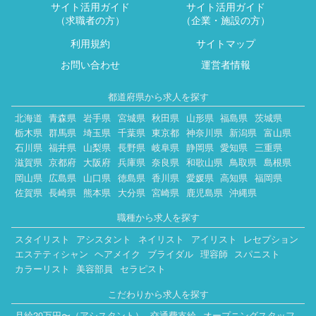
サイト活用ガイド
サイト活用ガイド
（求職者の方）
（企業・施設の方）
利用規約
サイトマップ
お問い合わせ
運営者情報
都道府県から求人を探す
北海道
青森県
岩手県
宮城県
秋田県
山形県
福島県
茨城県
栃木県
群馬県
埼玉県
千葉県
東京都
神奈川県
新潟県
富山県
石川県
福井県
山梨県
長野県
岐阜県
静岡県
愛知県
三重県
滋賀県
京都府
大阪府
兵庫県
奈良県
和歌山県
鳥取県
島根県
岡山県
広島県
山口県
徳島県
香川県
愛媛県
高知県
福岡県
佐賀県
長崎県
熊本県
大分県
宮崎県
鹿児島県
沖縄県
職種から求人を探す
スタイリスト
アシスタント
ネイリスト
アイリスト
レセプション
エステティシャン
ヘアメイク
ブライダル
理容師
スパニスト
カラーリスト
美容部員
セラピスト
こだわりから求人を探す
月給20万円〜（アシスタント）
交通費支給
オープニングスタッフ