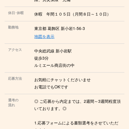
休日･休暇
休暇 年間１０５日（月間８日～１０日）
勤務地
東京都 葛飾区 新小岩1-56-3
地図を表示
アクセス
中央総武線 新小岩駅
徒歩3分
ルミエール商店街の中
応募方法
お気軽にチャットくださいませ
お電話でもOKです
選考の
◎ ご応募から内定までは、2週間～3週間程度頂
流れ
いております。◎
1.応募フォームによる書類選考をさせていただ