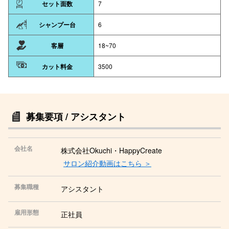
セット面数
7
シャンプー台
6
客層
18~70
カット料金
3500
募集要項 / アシスタント
会社名
株式会社Okuchi・HappyCreate
サロン紹介動画はこちら ＞
募集職種
アシスタント
雇用形態
正社員