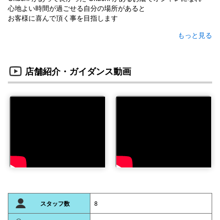
心地よい時間が過ごせる自分の場所があると
お客様に喜んで頂く事を目指します
Okuchi にかかわる人たちの豊かな生活を実現する。
社員さんが Okuchi に勤めていて良かったと心から思って頂けるよ
うな
職場つくりを実現する事
店舗紹介・ガイダンス動画
又、Okuchi と取引される業者さんが取引をしていて
良かったと感じて頂けるような、お店造りを目指します。
豊かな心を持った集団を目指す。
誠実な人、親切な人、人の心の痛みがわかる人、
そんな心を持った人の集団でありたい
その為に、人間的に成長できる勉強を
仲間、お客様、仕事を通じて全員で一緒に、日々学んでいきま
す。
地域一番一流店の実現。
地域という限られた中で、美容業という限定された業界の中で
他者が絶対真似のできないほど価値のあるサービスを提供し
スタッフ数
8
一人でも多くの方に Okuchi が 1 番と言って頂けるような
オンリーワンの美容室を目指します。