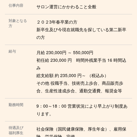
仕事内容
サロン運営にかかわること全般
対象となる
２０２3年春卒業の方
方
新卒生及び今現在就職先を探している第二新卒
の方
給与
月給 230,000円 ～ 550,000円
初任給 230,000 円 時間外残業手当 16 時間込
み
総支給額 約 235,000 円～ （税込み）
その他 役職手当、技術売上歩合、商品販売歩
合、生産性達成歩合、通勤交通費、報奨金等
勤務時間
9：00～18：00 営業状況により早上がり制度あ
ります。
待遇及び
社会保険（国民健康保険、厚生年金）、雇用保
福利厚生
険、労災保険 完備