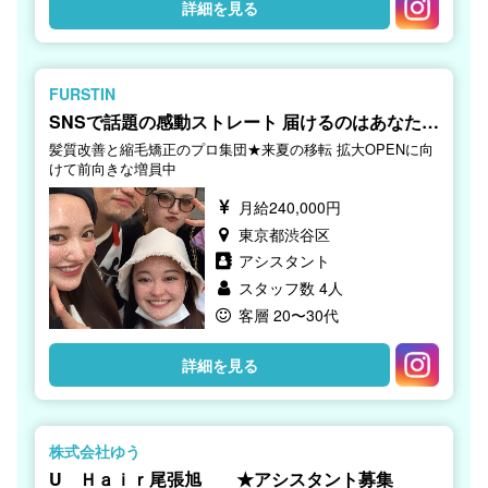
詳細を見る
FURSTIN
SNSで話題の感動ストレート 届けるのはあなたで
す
髪質改善と縮毛矯正のプロ集団★来夏の移転 拡大OPENに向
けて前向きな増員中
月給240,000円
東京都渋谷区
アシスタント
スタッフ数 4人
客層 20〜30代
詳細を見る
株式会社ゆう
U Ｈａｉｒ尾張旭 ★アシスタント募集