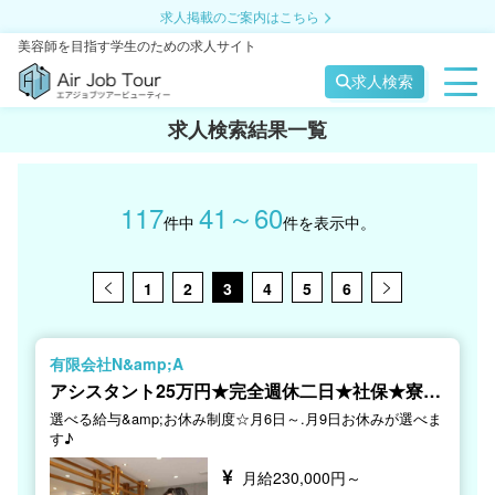
求人掲載のご案内はこちら
美容師を目指す学生のための求人サイト
求人検索
求人検索結果一覧
117
41～60
件中
件を表示中。
1
2
3
4
5
6
有限会社N&amp;A
アシスタント25万円★完全週休二日★社保★寮完
備★撮影会
選べる給与&amp;お休み制度☆月6日～.月9日お休みが選べま
す♪
月給230,000円～