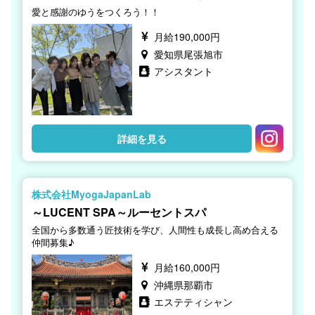
愛と感謝のゆうをつくろう！！
月給190,000円
愛知県尾張旭市
アシスタント
詳細を見る
株式会社MyogaJapanLab
～LUCENT SPA～ルーセントスパ
全国から多数通う匠技術を学び、人間性も成長し高め合える
仲間募集♪
月給160,000円
沖縄県那覇市
エステティシャン