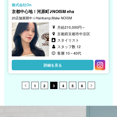
株式会社On
京都中心地！河原町♪NOISM eha
20店舗展開中☆Hair&amp;Make NOISM
月給210,000円～
京都府京都市中京区
スタイリスト
スタッフ数 12
客層 10～40代
詳細を見る
1
2
3
4
5
6