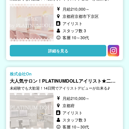
月給210,000～
京都府京都市下京区
アイリスト
スタッフ数 3
客層 10～30代
詳細を見る
株式会社On
大人気サロン！PLATINUMDOLLアイリスト★二条
駅
未経験でも大歓迎！14日間でアイリストデビューが出来る♪
月給210,000～
京都府
アイリスト
スタッフ数 3
客層 10～30代