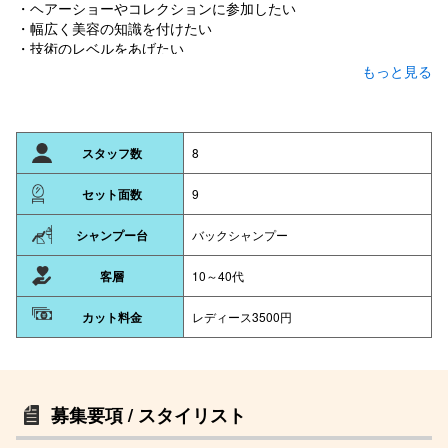
・ヘアーショーやコレクションに参加したい
・幅広く美容の知識を付けたい
・技術のレベルをあげたい
・トータルビューティーがしたい
・1年目から沢山入客したい
・同世代と楽しく働きたい
・教育カリキュラムが充実している所がいい
・将来は自分の店舗を持ちたい
スタッフ数
8
そんな美容が大好きな向上心とやる気がある方！
セット面数
9
是非NOISMでお待ちしております！
シャンプー台
バックシャンプー
客層
10～40代
カット料金
レディース3500円
募集要項 / スタイリスト