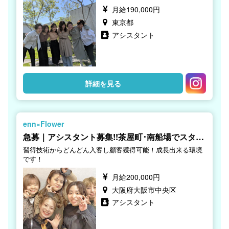
月給190,000円
東京都
アシスタント
詳細を見る
enn×Flower
急募｜アシスタント募集!!茶屋町･南船場でスタイ
リストに！
習得技術からどんどん入客し顧客獲得可能！成長出来る環境
です！
月給200,000円
大阪府大阪市中央区
アシスタント