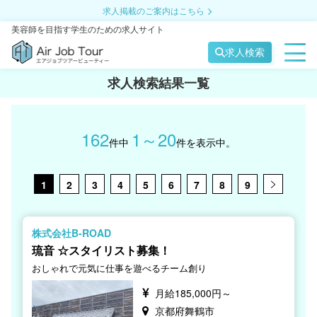
求人掲載のご案内はこちら
美容師を目指す学生のための求人サイト
求人検索
求人検索結果一覧
162
1～20
件中
件を表示中。
1
2
3
4
5
6
7
8
9
株式会社B-ROAD
琉音 ☆スタイリスト募集！
おしゃれで元気に仕事を遊べるチーム創り
月給185,000円～
京都府舞鶴市