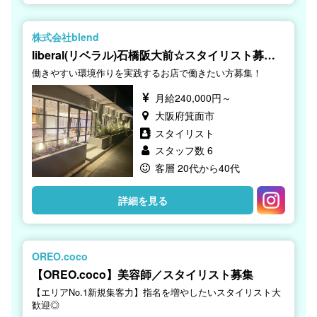
株式会社blend
liberal(リベラル)石橋阪大前☆スタイリスト募
集！
働きやすい環境作りを実践するお店で働きたい方募集！
月給240,000円～
大阪府箕面市
スタイリスト
スタッフ数 6
客層 20代から40代
詳細を見る
OREO.coco
【OREO.coco】美容師／スタイリスト募集
【エリアNo.1新規集客力】指名を増やしたいスタイリスト大
歓迎◎