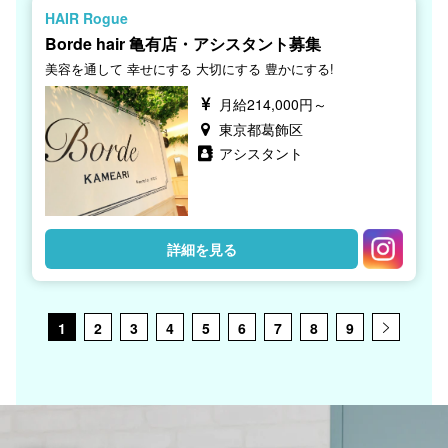
HAIR Rogue
Borde hair 亀有店・アシスタント募集
美容を通して 幸せにする 大切にする 豊かにする!
月給214,000円～
東京都葛飾区
アシスタント
詳細を見る
1
2
3
4
5
6
7
8
9