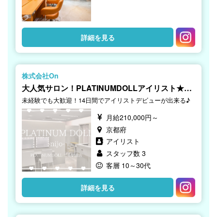
詳細を見る
株式会社On
大人気サロン！PLATINUMDOLLアイリスト★二
条駅
未経験でも大歓迎！14日間でアイリストデビューが出来る♪
月給210,000円～
京都府
アイリスト
スタッフ数 3
客層 10～30代
詳細を見る