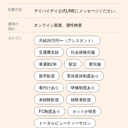
応募方法
デイバイデイ公式LINEにメッセージください。
選考の
オンライン面接、適性検査
流れ
カテゴリ
月給20万円〜（アシスタント）
交通費支給
社会保険完備
車通勤OK
駅近
寮完備
新卒歓迎
育休産休制度あり
着付けあり
研修制度あり
未経験歓迎
経験者歓迎
FC制度あり
カットが得意
トータルビューティーサロン