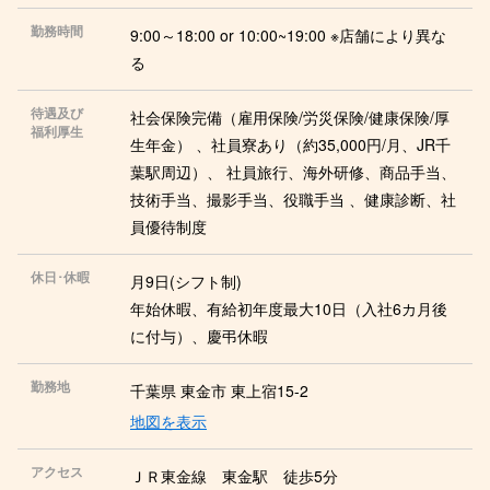
勤務時間
9:00～18:00 or 10:00~19:00 ※店舗により異な
る
待遇及び
社会保険完備（雇用保険/労災保険/健康保険/厚
福利厚生
生年金） 、社員寮あり（約35,000円/月、JR千
葉駅周辺）、 社員旅行、海外研修、商品手当、
技術手当、撮影手当、役職手当 、健康診断、社
員優待制度
休日･休暇
月9日(シフト制)
年始休暇、有給初年度最大10日（入社6カ月後
に付与）、慶弔休暇
勤務地
千葉県 東金市 東上宿15-2
地図を表示
アクセス
ＪＲ東金線 東金駅 徒歩5分