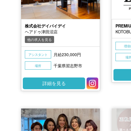
株式会社デイバイデイ
PREMI
ヘアドゥ津田沼店
KOTO
他の求人を見る
理容
月給230,000円
アシスタント
場
千葉県習志野市
場所
詳細を見る