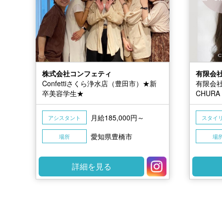
株式会社コンフェティ
有限会
Confettiさくら浄水店（豊田市）★新
有限会
卒美容学生★
CHURA
月給185,000円～
アシスタント
スタイ
愛知県豊橋市
場所
場
詳細を見る