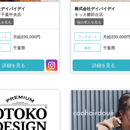
社デイバイデイ
株式会社デイバイデイ
ア千葉中央店
キッカ勝田台店
人を見る
他の求人を見る
月給230,000円
月給230,000
タント
アシスタント
千葉県
千葉県
所
場所
詳細を見る
詳細を見る