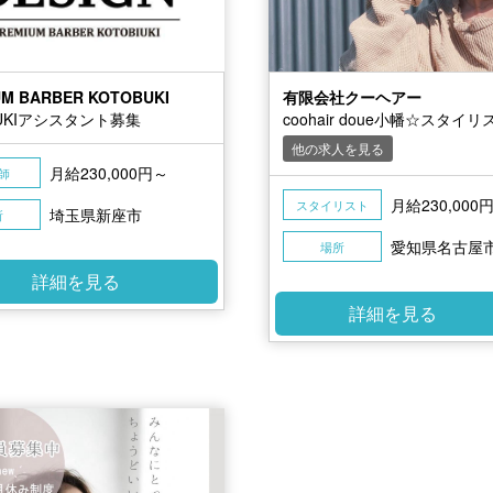
UM BARBER KOTOBUKI
有限会社クーヘアー
BUKIアシスタント募集
coohair doue小幡☆スタイリ
他の求人を見る
月給230,000円～
師
月給230,000
スタイリスト
埼玉県新座市
所
愛知県名古屋
場所
詳細を見る
詳細を見る