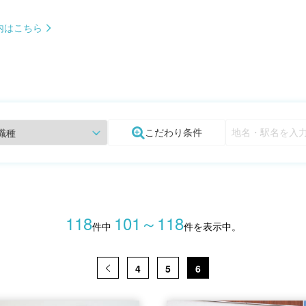
内はこちら
こだわり条件
118
101～118
件中
件を表示中。
4
5
6