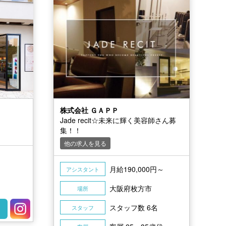
株式会社 ＧＡＰＰ
Jade recit☆未来に輝く美容師さん募
集！！
他の求人を見る
円
月給190,000円～
アシスタント
大阪府枚方市
場所
スタッフ数 6名
スタッフ