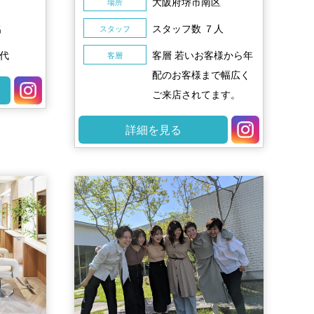
大阪府堺市南区
場所
名
スタッフ数 ７人
スタッフ
0代
客層 若いお客様から年
客層
配のお客様まで幅広く
ご来店されてます。
詳細を見る