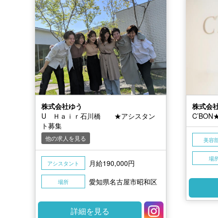
株式会社ゆう
株式会
U Ｈａｉｒ石川橋 ★アシスタン
C’BO
ト募集
他の求人を見る
美容
場
月給190,000円
アシスタント
愛知県名古屋市昭和区
場所
詳細を見る