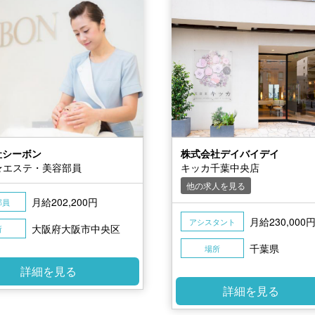
社シーボン
株式会社デイバイデイ
N★エステ・美容部員
キッカ千葉中央店
他の求人を見る
月給202,200円
部員
月給230,000
アシスタント
大阪府大阪市中央区
所
千葉県
場所
詳細を見る
詳細を見る