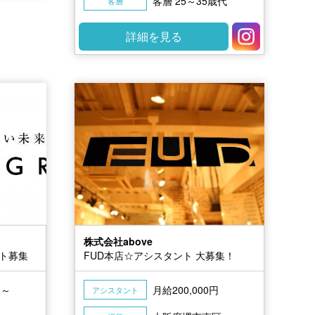
客層 25～35歳代
客層
詳細を見る
株式会社above
ント募集
FUD本店☆アシスタント 大募集！
円～
月給200,000円
アシスタント