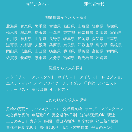
お問い合わせ
運営者情報
都道府県から求人を探す
北海道
青森県
岩手県
宮城県
秋田県
山形県
福島県
茨城県
栃木県
群馬県
埼玉県
千葉県
東京都
神奈川県
新潟県
富山県
石川県
福井県
山梨県
長野県
岐阜県
静岡県
愛知県
三重県
滋賀県
京都府
大阪府
兵庫県
奈良県
和歌山県
鳥取県
島根県
岡山県
広島県
山口県
徳島県
香川県
愛媛県
高知県
福岡県
佐賀県
長崎県
熊本県
大分県
宮崎県
鹿児島県
沖縄県
職種から求人を探す
スタイリスト
アシスタント
ネイリスト
アイリスト
レセプション
エステティシャン
ヘアメイク
ブライダル
理容師
スパニスト
カラーリスト
美容部員
セラピスト
こだわりから求人を探す
月給20万円〜（アシスタント）
交通費支給
オープニングスタッフ
社会保険完備
車通勤OK
完全週休2日制
短時間勤務OK
駅近
土日のみOK
寮完備
時間・曜日応相談
新卒歓迎
第二新卒歓迎
育休産休制度あり
着付けあり
服装・髪型自由
平日のみOK