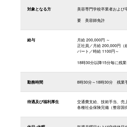
対象となる方
美容専門学校卒業者および
要 美容師免許
給与
月給 200,000円 ～
正社員／月給 200,000円
パート／時給 1100円～
18時30分以降15分毎に残
勤務時間
8時30分～18時30分 残
待遇及び
福利厚生
交通費支給、技術手当、売
各種社会保険完備（整容国
休日･休暇
毎週月曜日および交代休日