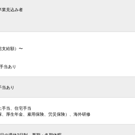
卒業見込み者
（総支給額）〜
業手当あり
業手当あり
上手当、住宅手当
保、厚生年金、雇用保険、労災保険）、海外研修
4日の週休2日制、夏期・冬期休暇