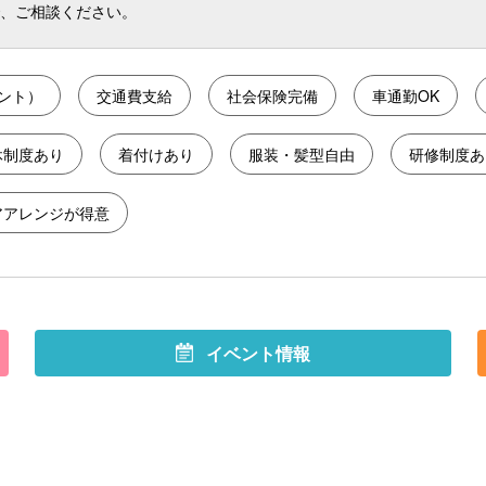
で、ご相談ください。
ント）
交通費支給
社会保険完備
車通勤OK
休制度あり
着付けあり
服装・髪型自由
研修制度あ
アアレンジが得意
イベント情報