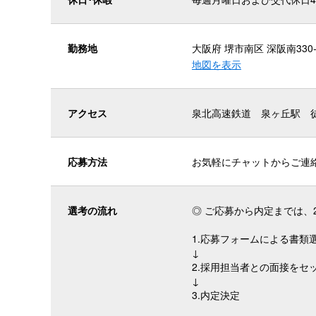
勤務地
大阪府 堺市南区 深阪南330-
地図を表示
アクセス
泉北高速鉄道 泉ヶ丘駅 
応募方法
お気軽にチャットからご連
選考の
流れ
◎ ご応募から内定までは、
1.応募フォームによる書類
↓
2.採用担当者との面接をセ
↓
3.内定決定